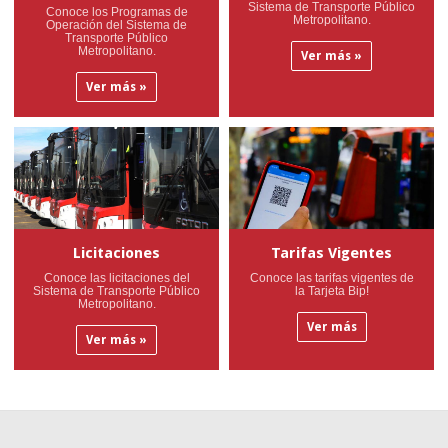
Sistema de Transporte Público
Conoce los Programas de
Metropolitano.
Operación del Sistema de
Transporte Público
Metropolitano.
Ver más »
Ver más »
Licitaciones
Tarifas Vigentes
Conoce las licitaciones del
Conoce las tarifas vigentes de
Sistema de Transporte Público
la Tarjeta Bip!
Metropolitano.
Ver más
Ver más »