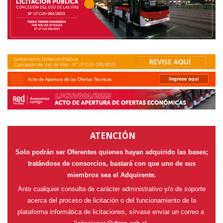
ATENCIÓN
Solo podrán ser Oferentes quienes hayan adquirido las bases;
tratándose de consorcios, bastará con que uno de sus
miembros sea el Adquirente.
Ante cualquier consulta de carácter administrativo y/o de soporte
acerca del proceso de licitación o del funcionamiento de la
plataforma informática de licitaciones, sírvase enviar un correo a