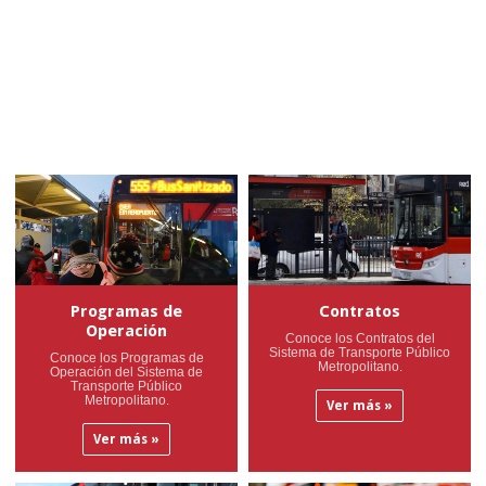
Programas de
Contratos
Operación
Conoce los Contratos del
Sistema de Transporte Público
Conoce los Programas de
Metropolitano.
Operación del Sistema de
Transporte Público
Metropolitano.
Ver más »
Ver más »