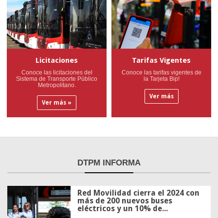
Licitaciones
Tarifas Vigentes
Conoce las licitaciones del
Conoce las tarifas vigentes de
Sistema de Transporte Público
la Tarjeta Bip!
Metropolitano.
Ver más
Ver más »
DTPM
INFORMA
Red Movilidad cierra el 2024 con
más de 200 nuevos buses
eléctricos y un 10% de...