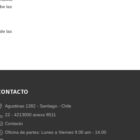
ebe las
 de las
CONTACTO
Agustinas 1382 -
Santiago - Chile
22 - 4213000 anexo 8511
Contacto
Oficina de partes: Lunes a Viernes 9.00 am - 14.00
pm