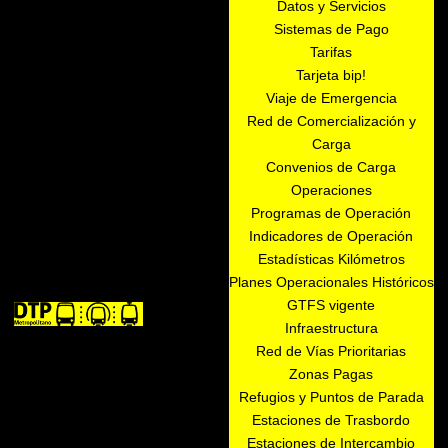
Datos y Servicios
Sistemas de Pago
Tarifas
Tarjeta bip!
Viaje de Emergencia
Red de Comercialización y
Carga
Convenios de Carga
Operaciones
Programas de Operación
Indicadores de Operación
Estadísticas Kilómetros
Planes Operacionales Históricos
GTFS vigente
Infraestructura
Red de Vías Prioritarias
Zonas Pagas
Refugios y Puntos de Parada
Estaciones de Trasbordo
Estaciones de Intercambio