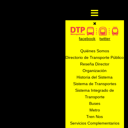
facebook
twitter
Quiénes Somos
Directorio de Transporte Público
Reseña Director
Organización
Historia del Sistema
Sistema de Transportes
Sistema Integrado de
Transporte
Buses
Metro
Tren Nos
Servicios Complementarios