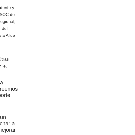
idente y
COSOC de
egional,
 del
la Allué
Otras
ile.
na
 Creemos
porte
 un
char a
mejorar