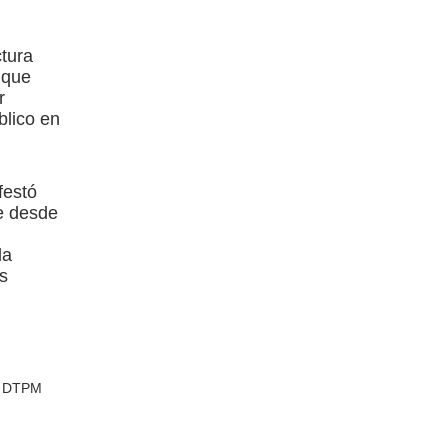
ctura
 que
r
blico en
festó
e desde
la
as
el DTPM