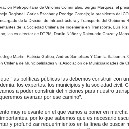
deración Metropolitana de Uniones Comunales, Sergio Márquez; el pres
nsejo Regional, Carlos Escobar y Rodrigo Cornejo; la presidenta del 
ncargado de la División de Infraestructura y Transporte del Gobierno R
ntantes de la Sociedad Chilena de Ingeniería en Transporte, Luis Rizi;
ano; los ex director de DTPM, Danilo Núñez y Raimundo Cruzat y Marce
igo Martin, Patricia Galilea, Andrés Santelices Y Camila Balbontín. 
n Chilena de Municipalidades y la Asociación de Municipalidades de Ch
que “las políticas públicas las debemos construir con u
demia, los expertos, los municipios y la sociedad civil.
 vamos a poder construir definiciones para nuestro trans
queremos avanzar por ese camino”.
nto muy relevante en el que vamos a poner en marcha
s importantes, por lo que sabemos que es necesario escu
tar y profundizar requerimientos en la línea de buscar 