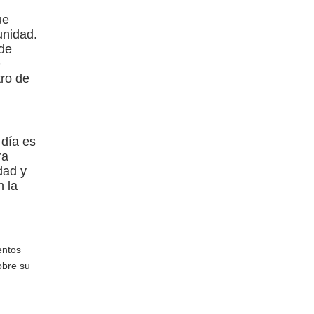
ue
unidad.
 de
e
tro de
 día es
ra
dad y
n la
entos
obre su