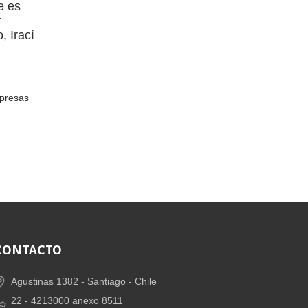
e es
r
, Irací
mpresas
CONTACTO
Agustinas 1382 -
Santiago - Chile
22 - 4213000 anexo 8511