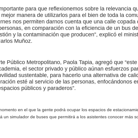
mportante para que reflexionemos sobre la relevancia q
a mejor manera de utilizarlos para el bien de toda la com
ernes nos permiten darnos cuenta que una calle copada
personas, en comparación con la eficiencia de un bus d
stión y la contaminación que producen”, explicó el minis
Carlos Muñoz.
rte Público Metropolitano, Paola Tapia, agregó que “este
 academia, el sector privado y público aúnan esfuerzos pa
ovilidad sustentable, para hacerlo una alternativa de cali
ación esté al servicio de las personas, enfocándonos e
espacios públicos y paraderos”.
momento en el que la gente podrá ocupar los espacios de estacionami
ará un simulador de buses que permitirá a los asistentes conocer más s