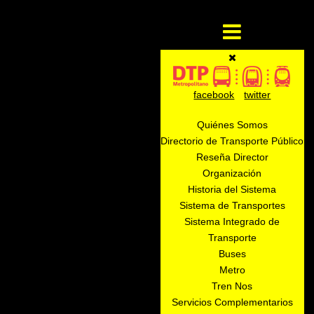
facebook
twitter
Quiénes Somos
Directorio de Transporte Público
Reseña Director
Organización
Historia del Sistema
Sistema de Transportes
Sistema Integrado de
Transporte
Buses
Metro
Tren Nos
Servicios Complementarios