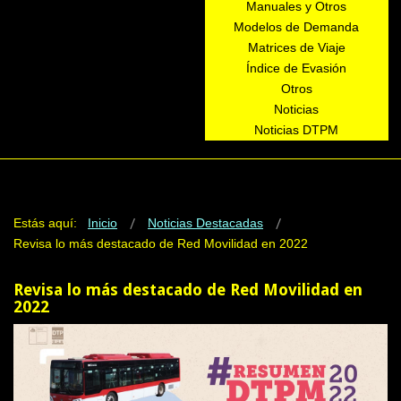
Manuales y Otros
Modelos de Demanda
Matrices de Viaje
Índice de Evasión
Otros
Noticias
Noticias DTPM
Estás aquí:
Inicio
Noticias Destacadas
Revisa lo más destacado de Red Movilidad en 2022
Revisa lo más destacado de Red Movilidad en
2022