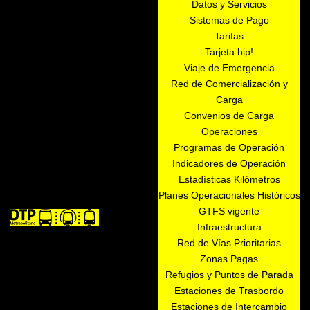
Datos y Servicios
Sistemas de Pago
Tarifas
Tarjeta bip!
Viaje de Emergencia
Red de Comercialización y
Carga
Convenios de Carga
Operaciones
Programas de Operación
Indicadores de Operación
Estadísticas Kilómetros
Planes Operacionales Históricos
GTFS vigente
Infraestructura
Red de Vías Prioritarias
Zonas Pagas
Refugios y Puntos de Parada
Estaciones de Trasbordo
Estaciones de Intercambio