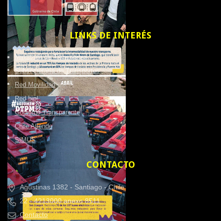
LINKS
DE INTERÉS
Ministerio de Transportes
Subsecretaría de Transportes
Red Movilidad
Red bip!
Gobierno Transparente
Chile Atiende
SIMUS
CONTACTO
Agustinas 1382 -
Santiago - Chile
22 - 4213000 anexo 8511
Contacto