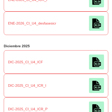
Agosto Mes del Niño:
DTPM implementa recorrido especial para llegar al Museo Inter
ENE-2026_CI_U4_desfasesicr
Diciembre 2025
DIC-2025_CI_U4_ICF
DIC-2025_CI_U4_ICR_I
DIC-2025_CI_U4_ICR_P