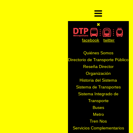
facebook
twitter
Quiénes Somos
Directorio de Transporte Público
Reseña Director
Organización
Historia del Sistema
Sistema de Transportes
Sistema Integrado de
Transporte
Buses
Metro
Tren Nos
Servicios Complementarios