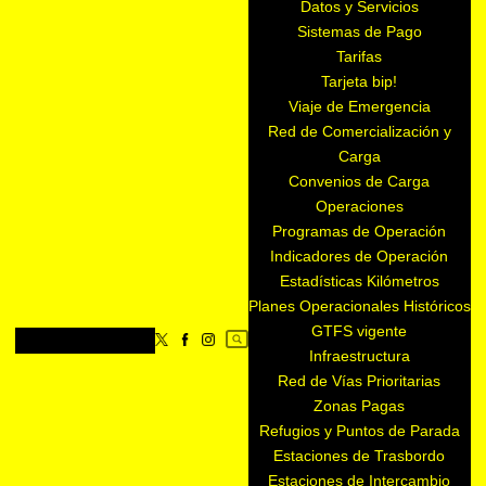
Datos y Servicios
Sistemas de Pago
Tarifas
Tarjeta bip!
Viaje de Emergencia
Red de Comercialización y
Carga
Convenios de Carga
Operaciones
Programas de Operación
Indicadores de Operación
Estadísticas Kilómetros
Planes Operacionales Históricos
GTFS vigente
Infraestructura
Red de Vías Prioritarias
Zonas Pagas
Refugios y Puntos de Parada
Estaciones de Trasbordo
Estaciones de Intercambio