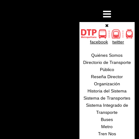
facebook
twitter
Quiénes Somos
Directorio de Transporte
Público
Reseña Director
Organización
Historia del Sistema
Sistema de Transportes
Sistema Integrado de
Transporte
Buses
Metro
Tren Nos