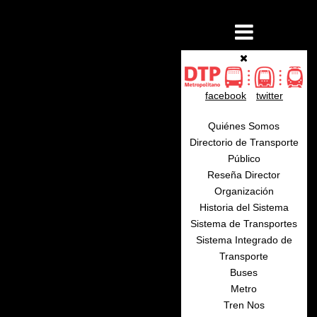
facebook
twitter
Quiénes Somos
Directorio de Transporte
Público
Reseña Director
Organización
Historia del Sistema
Sistema de Transportes
Sistema Integrado de
Transporte
Buses
Metro
Tren Nos