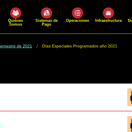
Quiénes
Sistemas de
Operaciones
Infraestructura
D
Somos
Pago
Semestre de 2021
Días Especiales Programados año 2021
21“