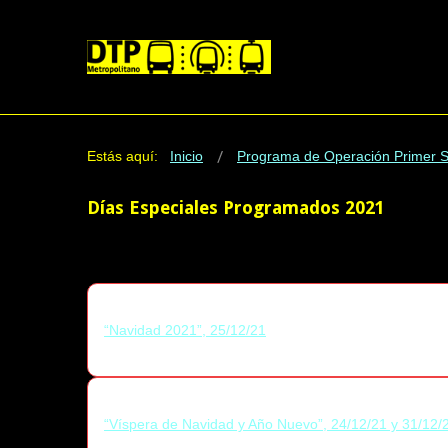
Estás aquí:
Inicio
Programa de Operación Primer 
Días Especiales Programados 2021
“Navidad 2021”, 25/12/21
“Víspera de Navidad y Año Nuevo”, 24/12/21 y 31/12/