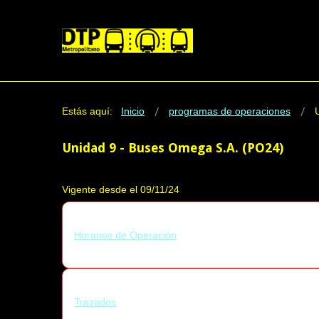
Estás aquí:
Inicio
programas de operaciones
Unidad 9 - Buses Omega S.A. (PO24)
Vigente desde el 09/11/24
Horarios de Operación
Trazados