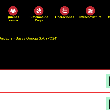
Quiénes
Sistemas de
Operaciones
Infraestructura
D
Somos
Pago
Unidad 9 - Buses Omega S.A. (PO24)