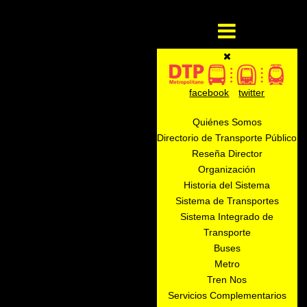
facebook
twitter
Quiénes Somos
Directorio de Transporte Público
Reseña Director
Organización
Historia del Sistema
Sistema de Transportes
Sistema Integrado de
Transporte
Buses
Metro
Tren Nos
Servicios Complementarios