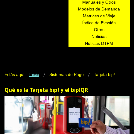
Manuales y Otros
Modelos de Demanda
Matrices de Viaje
Índice de Evasión
Otros
Noticias
Noticias DTPM
Estás aquí:
Inicio
Sistemas de Pago
Tarjeta bip!
Qué es la Tarjeta bip! y el bip!QR