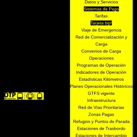
Datos y Servicios
Sistemas de Pago
Tarifas
Tarjeta bip!
Viaje de Emergencia
Red de Comercialización y
Carga
Convenios de Carga
Operaciones
Programas de Operación
Indicadores de Operación
Estadísticas Kilómetros
Planes Operacionales Históricos
GTFS vigente
Infraestructura
Red de Vías Prioritarias
Zonas Pagas
Refugios y Puntos de Parada
Estaciones de Trasbordo
Estaciones de Intercambio