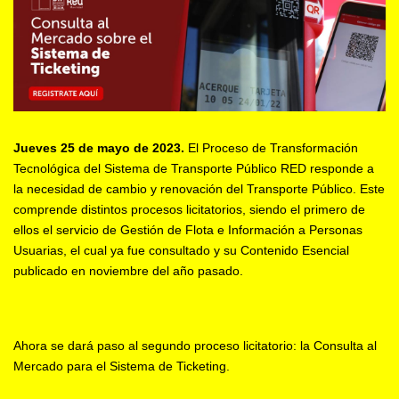
Jueves 25 de mayo de 2023.
El Proceso de Transformación
Tecnológica del Sistema de Transporte Público RED responde a
la necesidad de cambio y renovación del Transporte Público. Este
comprende distintos procesos licitatorios, siendo el primero de
ellos el servicio de Gestión de Flota e Información a Personas
Usuarias, el cual ya fue consultado y su Contenido Esencial
publicado en noviembre del año pasado.
Ahora se dará paso al segundo proceso licitatorio: la Consulta al
Mercado para el Sistema de Ticketing.