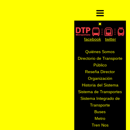
facebook
twitter
Quiénes Somos
Directorio de Transporte
Público
Reseña Director
Organización
Historia del Sistema
Sistema de Transportes
Sistema Integrado de
Transporte
Buses
Metro
Tren Nos