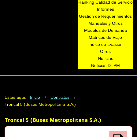
Ranking Calidad de Servicio
Informes
Gestión de Requerimientos
Manuales y Otros
Modelos de Demanda
Matrices de Viaje
Índice de Evasión
Otros
Noticias
Noticias DTPM
Estás aquí:
Inicio
Contratos
Troncal 5 (Buses Metropolitana S.A.)
Troncal 5 (Buses Metropolitana S.A.)