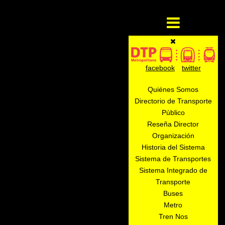
facebook
twitter
Quiénes Somos
Directorio de Transporte
Público
Reseña Director
Organización
Historia del Sistema
Sistema de Transportes
Sistema Integrado de
Transporte
Buses
Metro
Tren Nos