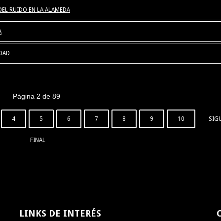
EL RUIDO EN LA ALAMEDA
A
DAD
Página 2 de 89
4
5
6
7
8
9
10
SIG
FINAL
LINKS
DE INTERÉS