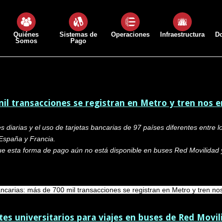
Quiénes
Sistemas de
Operaciones
Infraestructura
D
Somos
Pago
il transacciones se registran en Metro y tren nos e
 diarias y el uso de tarjetas bancarias de 97 países diferentes entre l
 España y Francia.
que esta forma de pago aún no está disponible en buses Red Movilidad 
ncarias: más de 700 mil transacciones se registran en Metro y tren nos
es universitarios para viajes en buses de Red Movil