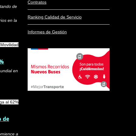
Contratos
ntando de
Ranking Calidad de Servicio
ios en la
Informes de Gestión
 Movilidad
2%
mundial en
ega al 62%
o de
comience a