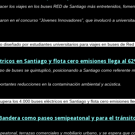
hacer los viajes en los buses RED de Santiago más entretenidos, fome
iparon en el concurso “Jóvenes Innovadores”, que involucró a universitar
 diseñado por estudiantes universitarios para viajes en buses de Red
tricos en Santiago y flota cero emisiones llega al 6
tipo de buses se quintuplicó, posicionando a Santiago como referente 
portantes reducciones en la contaminación ambiental y acústica.
pera los 4.000 buses eléctricos en Santiago y flota cero emisiones ll
e Bandera como paseo semipeatonal y para el tránsit
i peatonal, terrazas comerciales y mobiliario urbano, y se espera que 