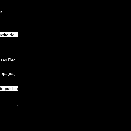
de
sito de...
buses Red
prepagos)
te público