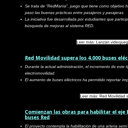
Se trata de "RedM
anía
", juego que tiene como objetivo 
paso las buenas prácticas entre pasajeros y pasajeras.
La iniciativa fue desarrollada por estudiantes que partic
búsqueda de mejoras al sistema RED.
Leer más: Lanzan videojuego
Red Movilidad supera los 4.000 buses eléc
Durante la actual administración, el incremento de este 
electromovilidad.
El aumento de buses eléctricos ha permitido reportar im
Leer más: Red Movilidad su
Comienzan las obras para habilitar el ej
buses Red
El proyecto contempla la habilitación de una arteria sem