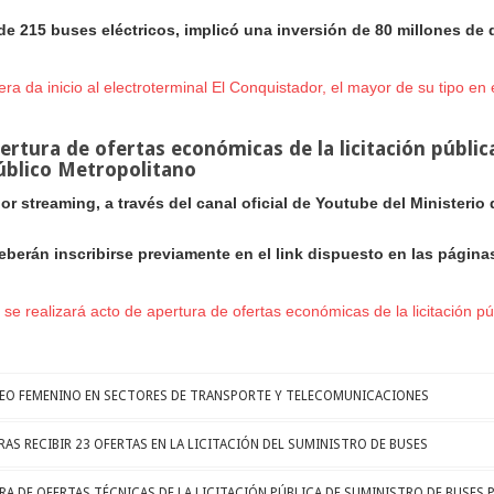
 de 215 buses eléctricos, implicó una inversión de 80 millones de 
a da inicio al electroterminal El Conquistador, el mayor de su tipo en el
ertura de ofertas económicas de la licitación públic
úblico Metropolitano
r streaming, a través del canal oficial de Youtube del Ministerio 
eberán inscribirse previamente en el link dispuesto en las página
se realizará acto de apertura de ofertas económicas de la licitación púb
LEO FEMENINO EN SECTORES DE TRANSPORTE Y TELECOMUNICACIONES
AS RECIBIR 23 OFERTAS EN LA LICITACIÓN DEL SUMINISTRO DE BUSES
RA DE OFERTAS TÉCNICAS DE LA LICITACIÓN PÚBLICA DE SUMINISTRO DE BUSES 