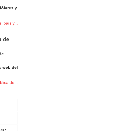
dólares y
 país y...
a de
de
s web del
lica de...
PARA