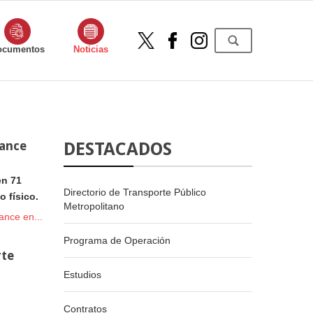
ocumentos
Noticias
vance
DESTACADOS
en 71
Directorio de Transporte Público
 físico.
Metropolitano
ance en...
Programa de Operación
rte
Estudios
Contratos