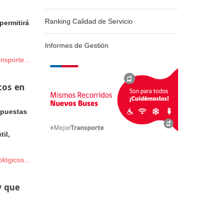
Ranking Calidad de Servicio
permitirá
o
Informes de Gestión
nsporte...
cos en
opuestas
il,
lógicos...
y que