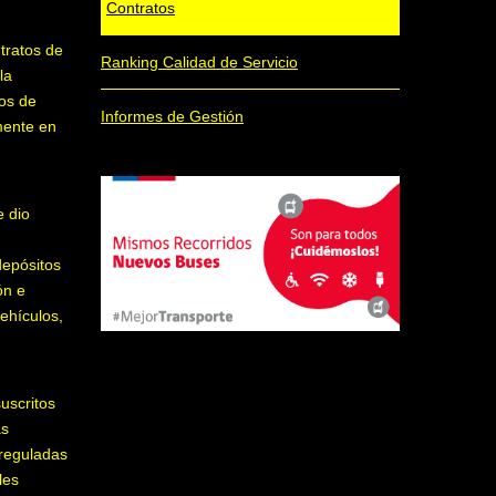
Contratos
tratos de
Ranking Calidad de Servicio
la
tos de
Informes de Gestión
mente en
e dio
depósitos
ón e
vehículos,
uscritos
as
 reguladas
les