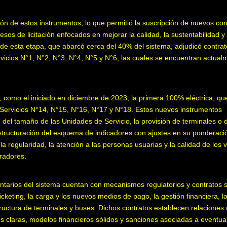
ión de estos instrumentos, lo que permitió la suscripción de nuevos con
sos de licitación enfocados en mejorar la calidad, la sustentabilidad y 
ón de esta etapa, que abarcó cerca del 40% del sistema, adjudicó contra
vicios N°1, N°2, N°3, N°4, N°5 y N°6, las cuales se encuentran actual
 como el iniciado en diciembre de 2023, la primera 100% eléctrica, qu
e Servicios N°14, N°15, N°16, N°17 y N°18. Estos nuevos instrumentos
ón del tamaño de las Unidades de Servicio, la provisión de terminales o 
estructuración del esquema de indicadores con ajustes en su ponderaci
la regularidad, la atención a las personas usuarias y la calidad de los 
radores.
ntarios del sistema cuentan con mecanismos regulatorios y contratos s
cketing, la carga y los nuevos medios de pago, la gestión financiera, l
structura de terminales y buses. Dichos contratos establecen relaciones
nes claras, modelos financieros sólidos y sanciones asociadas a eventua