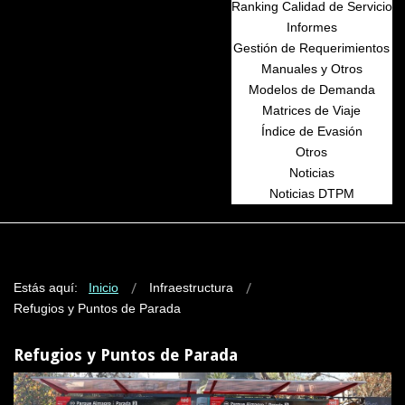
Ranking Calidad de Servicio
Informes
Gestión de Requerimientos
Manuales y Otros
Modelos de Demanda
Matrices de Viaje
Índice de Evasión
Otros
Noticias
Noticias DTPM
Estás aquí:
Inicio
Infraestructura
Refugios y Puntos de Parada
Refugios y Puntos de Parada