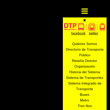
facebook
twitter
Quiénes Somos
Directorio de Transporte
Público
Reseña Director
Organización
Historia del Sistema
Sistema de Transportes
Sistema Integrado de
Transporte
Buses
Metro
Tren Nos