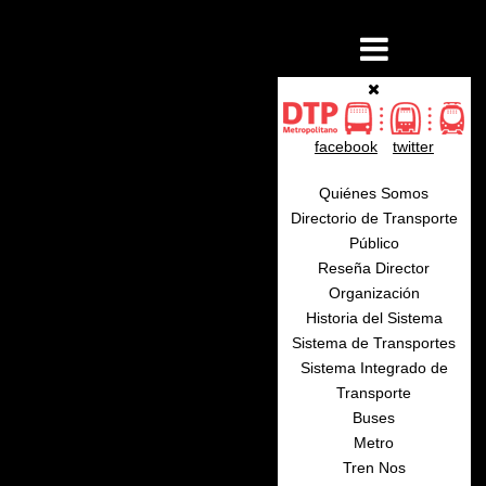
facebook
twitter
Quiénes Somos
Directorio de Transporte
Público
Reseña Director
Organización
Historia del Sistema
Sistema de Transportes
Sistema Integrado de
Transporte
Buses
Metro
Tren Nos