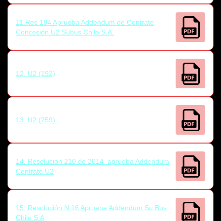
11.Res 184 Aprueba Addendum de Contrato
Concesión U2 Subus Chile S.A.
12. U2 (192)
13. U2 (259)
14. Resolucion 210 de 2014_aprueba Addendum
Contrato U2
15. Resolución N 16 Aprueba Addendum Su Bus
Chile S.A