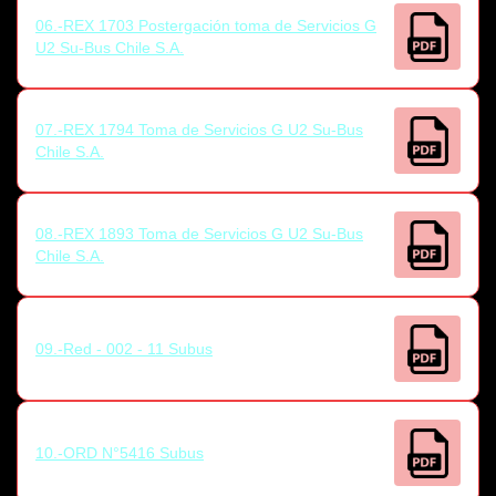
06.-REX 1703 Postergación toma de Servicios G
U2 Su-Bus Chile S.A.
07.-REX 1794 Toma de Servicios G U2 Su-Bus
Chile S.A.
08.-REX 1893 Toma de Servicios G U2 Su-Bus
Chile S.A.
09.-Red - 002 - 11 Subus
10.-ORD N°5416 Subus