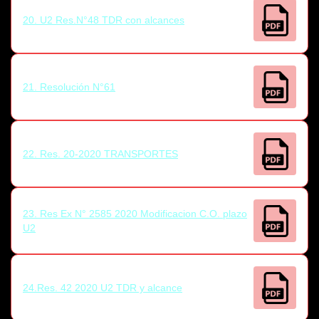
20. U2 Res.N°48 TDR con alcances
21. Resolución N°61
22. Res. 20-2020 TRANSPORTES
23. Res Ex N° 2585 2020 Modificacion C.O. plazo
U2
24.Res. 42 2020 U2 TDR y alcance