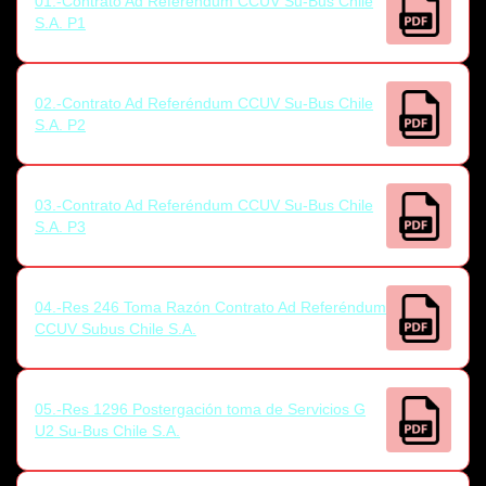
01.-Contrato Ad Referéndum CCUV Su-Bus Chile
S.A. P1
02.-Contrato Ad Referéndum CCUV Su-Bus Chile
S.A. P2
03.-Contrato Ad Referéndum CCUV Su-Bus Chile
S.A. P3
04.-Res 246 Toma Razón Contrato Ad Referéndum
CCUV Subus Chile S.A.
05.-Res 1296 Postergación toma de Servicios G
U2 Su-Bus Chile S.A.