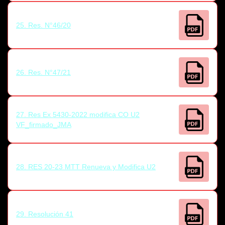
25. Res. N°46/20
26. Res. N°47/21
27. Res Ex 5430-2022 modifica CO U2
VF_firmado_JMA
28. RES 20-23 MTT Renueva y Modifica U2
29. Resolución 41