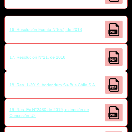
.
16. Resolución Exenta N°557, de 2018
17. Resolución N°21, de 2018
18. Res. 1-2019. Addendum Su-Bus Chile S.A.
19. Res. Ex N°2460 de 2019, extensión de
Concesión U2