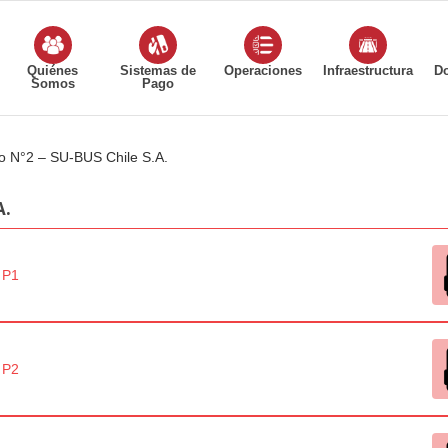
Quiénes
Sistemas de
Operaciones
Infraestructura
D
Somos
Pago
o N°2 – SU-BUS Chile S.A.
A.
 P1
 P2