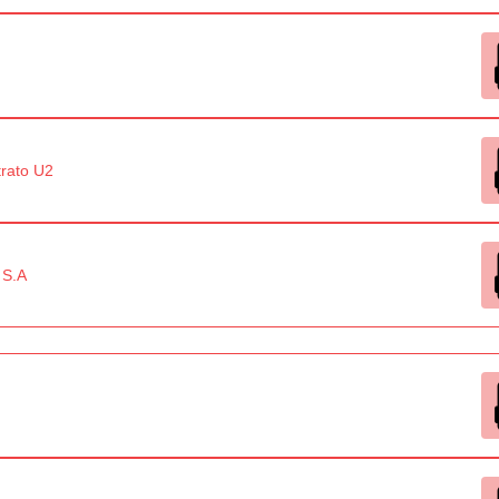
rato U2
 S.A