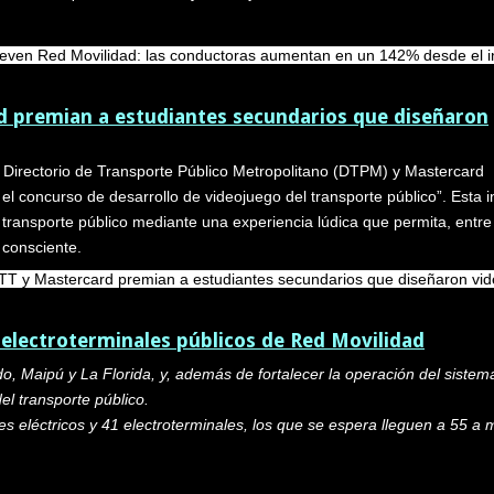
en Red Movilidad: las conductoras aumentan en un 142% desde el ini
 premian a estudiantes secundarios que diseñaron
 el Directorio de Transporte Público Metropolitano (DTPM) y Mastercard
 concurso de desarrollo de videojuego del transporte público”. Esta in
l transporte público mediante una experiencia lúdica que permita, entre
 consciente.
T y Mastercard premian a estudiantes secundarios que diseñaron vid
electroterminales públicos de Red Movilidad
, Maipú y La Florida, y, además de fortalecer la operación del siste
el transporte público.
s eléctricos y 41 electroterminales, los que se espera lleguen a 55 a 