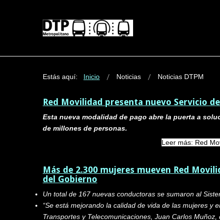
Estás aquí:
Inicio
Noticias
Noticias DTPM
Red Movilidad presenta nuevo Servicio de 
Esta nueva modalidad de pago abre la puerta a soluci
de millones de personas.
Leer más: Red Movi
Más de 2.300 mujeres mueven Red Movilid
del Gobierno
Un total de 167 nuevas conductoras se sumaron al Sistem
“Se está mejorando la calidad de vida de las mujeres y e
Transportes y Telecomunicaciones, Juan Carlos Muñoz, d