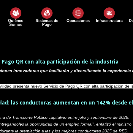
Quiénes
Sistemas de
Operaciones
Infraestructura
D
Somos
Pago
Pago QR con alta participación de la industria
ones innovadoras que facilitarán y diversificarán la experiencia 
lidad presenta nuevo Servicio de Pago QR con alta participación de la
ad: las conductoras aumentan en un 142% desde el 
a de Transporte Público capitalino entre julio y septiembre de 2025.
ntregándoles la oportunidad de un empleo formal”, enfatizó el ministro
urante la premiación a las y los mejores conductores 2025 de RED.