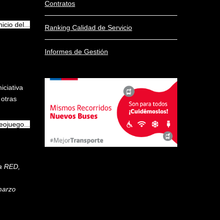
Contratos
cio del...
Ranking Calidad de Servicio
Informes de Gestión
iciativa
 otras
eojuego...
ma RED,
marzo