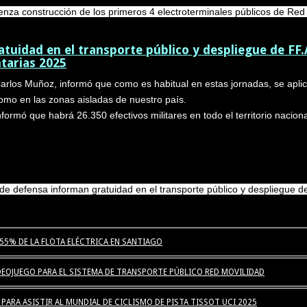
nza construcción de los primeros 4 electroterminales públicos de Red
tuidad en el transporte público y despliegue de FF.
ntarias 2025
arlos Muñoz, informó que como es habitual en estas jornadas, se apli
como en las zonas aisladas de nuestro país.
nformó que habrá 26.350 efectivos militares en todo el territorio nacion
de defensa informan gratuidad en el transporte público y despliegue de
55% DE LA FLOTA ELÉCTRICA EN SANTIAGO
EOJUEGO PARA EL SISTEMA DE TRANSPORTE PÚBLICO RED MOVILIDAD
PARA ASISTIR AL MUNDIAL DE CICLISMO DE PISTA TISSOT UCI 2025