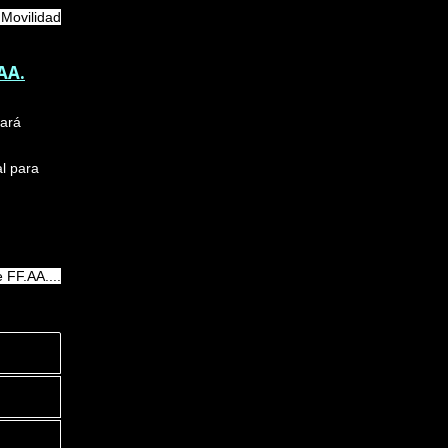
 Movilidad
AA.
cará
al para
 FF.AA....