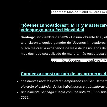
Leer más: Más de 2.300 mujeres muev
“Jóvenes Innovadores”: MTT y Mastercard
videojuego para Red Movilidad
Santiago, noviembre de 2025
.- En una vibrante final,
anunciaron al equipo ganador de “Jóvenes Innovadores: el
busca mejorar la experiencia de viaje de los usuarios de
medidas, que sea utilizado de manera más respetuosa y
Leer más: “Jóvenes Innovadores”: MT
Comienza construcción de los primeros 4 
Los nuevos recintos estarán emplazados en San Bernardo
elevarán el estándar de los trabajadores y trabajadoras d
Actualmente Santiago cuenta con una flota de 3.555 buse
2026.