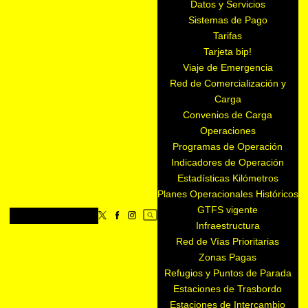
Datos y Servicios
Sistemas de Pago
Tarifas
Tarjeta bip!
Viaje de Emergencia
Red de Comercialización y
Carga
Convenios de Carga
Operaciones
Programas de Operación
Indicadores de Operación
Estadísticas Kilómetros
Planes Operacionales Históricos
GTFS vigente
Infraestructura
Red de Vías Prioritarias
Zonas Pagas
Refugios y Puntos de Parada
Estaciones de Trasbordo
Estaciones de Intercambio