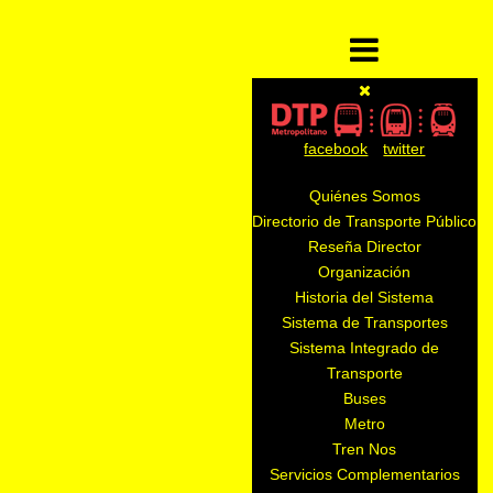
facebook
twitter
Quiénes Somos
Directorio de Transporte Público
Reseña Director
Organización
Historia del Sistema
Sistema de Transportes
Sistema Integrado de
Transporte
Buses
Metro
Tren Nos
Servicios Complementarios