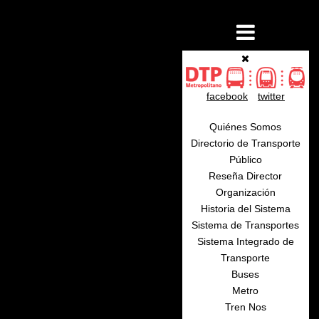
facebook
twitter
Quiénes Somos
Directorio de Transporte
Público
Reseña Director
Organización
Historia del Sistema
Sistema de Transportes
Sistema Integrado de
Transporte
Buses
Metro
Tren Nos