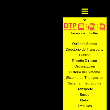
facebook
twitter
Quiénes Somos
Directorio de Transporte
Público
Reseña Director
Organización
Historia del Sistema
Sistema de Transportes
Sistema Integrado de
Transporte
Buses
Metro
Tren Nos