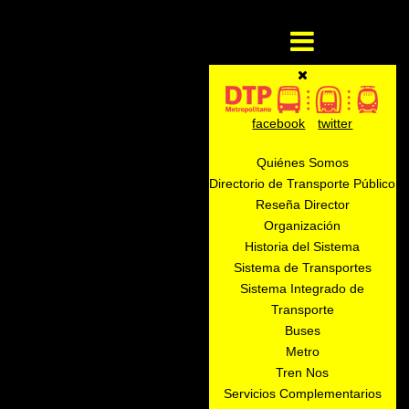
facebook
twitter
Quiénes Somos
Directorio de Transporte Público
Reseña Director
Organización
Historia del Sistema
Sistema de Transportes
Sistema Integrado de
Transporte
Buses
Metro
Tren Nos
Servicios Complementarios