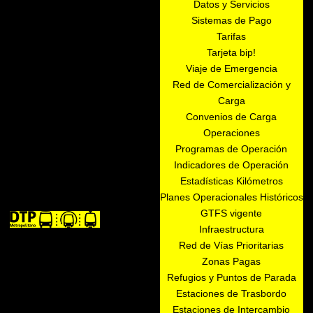
Datos y Servicios
Sistemas de Pago
Tarifas
Tarjeta bip!
Viaje de Emergencia
Red de Comercialización y
Carga
Convenios de Carga
Operaciones
Programas de Operación
Indicadores de Operación
Estadísticas Kilómetros
Planes Operacionales Históricos
GTFS vigente
Infraestructura
Red de Vías Prioritarias
Zonas Pagas
Refugios y Puntos de Parada
Estaciones de Trasbordo
Estaciones de Intercambio