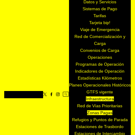
Datos y Servicios
Sistemas de Pago
Tarifas
Tarjeta bip!
Viaje de Emergencia
Red de Comercialización y
Carga
Convenios de Carga
Operaciones
Programas de Operación
Indicadores de Operación
Estadísticas Kilómetros
Planes Operacionales Históricos
GTFS vigente
Infraestructura
Red de Vías Prioritarias
Zonas Pagas
Refugios y Puntos de Parada
Estaciones de Trasbordo
Estaciones de Intercambio