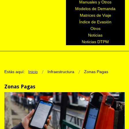
Manuales y Otros
Modelos de Demanda
Matrices de Viaje
Índice de Evasión
Otros
Noticias
Noticias DTPM
Estás aquí:
Inicio
Infraestructura
Zonas Pagas
Zonas Pagas