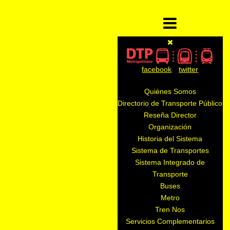
facebook
twitter
Quiénes Somos
Directorio de Transporte Público
Reseña Director
Organización
Historia del Sistema
Sistema de Transportes
Sistema Integrado de
Transporte
Buses
Metro
Tren Nos
Servicios Complementarios